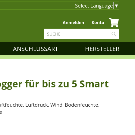
Select Language
▼
Zum
Anmelden
Konto
Inhalt
Suche
springen
Suche
ANSCHLUSSART
HERSTELLER
ger für bis zu 5 Smart
ftfeuchte, Luftdruck, Wind, Bodenfeuchte,
el