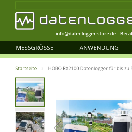
info@datenlogger-store.de
Bera
MESSGRÖSSE
ANWENDUNG
Startseite
HOBO RX2100 Datenlogger für bis zu 
Zum
Ende
der
Bildgalerie
springen