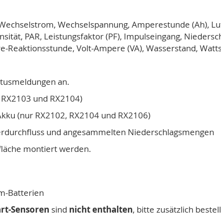
, Wechselstrom, Wechselspannung, Amperestunde (Ah), Luf
nsität, PAR, Leistungsfaktor (PF), Impulseingang, Niederschl
e-Reaktionsstunde, Volt-Ampere (VA), Wasserstand, Watt
tatusmeldungen an.
r RX2103 und RX2104)
t Akku (nur RX2102, RX2104 und RX2106)
asserdurchfluss und angesammelten Niederschlagsmengen
fläche montiert werden.
m-Batterien
rt-Sensoren
sind
nicht enthalten
, bitte zusätzlich bestel