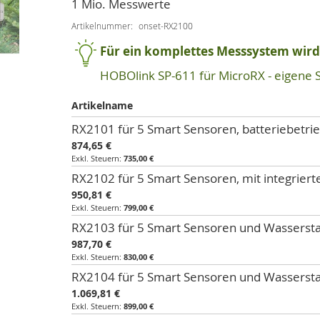
1 Mio. Messwerte
Artikelnummer
onset-RX2100
Für ein komplettes Messsystem wird 
HOBOlink SP-611 für MicroRX - eigene 
Artikelname
Artikel
RX2101 für 5 Smart Sensoren, batteriebetri
für
874,65 €
gruppiertes
735,00 €
Produkt
RX2102 für 5 Smart Sensoren, mit integrier
950,81 €
799,00 €
RX2103 für 5 Smart Sensoren und Wassersta
987,70 €
830,00 €
RX2104 für 5 Smart Sensoren und Wasserstan
1.069,81 €
899,00 €