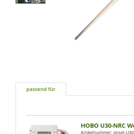
Zum
Anfang
passend für
der
Bildgalerie
springen
HOBO U30-NRC We
Artikelnummer: onset-U3