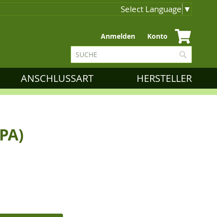
Select Language
▼
Zum
Anmelden
Konto
Inhalt
Suche
springen
Suche
ANSCHLUSSART
HERSTELLER
PA)