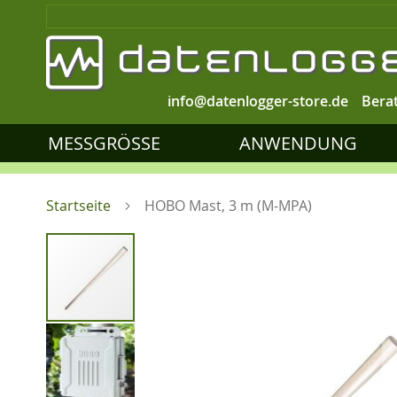
info@datenlogger-store.de
Bera
MESSGRÖSSE
ANWENDUNG
Startseite
HOBO Mast, 3 m (M-MPA)
Zum
Ende
der
Bildgalerie
springen