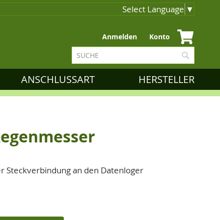
Select Language
▼
Zum
Anmelden
Konto
Inhalt
Suche
springen
Suche
ANSCHLUSSART
HERSTELLER
Regenmesser
ner Steckverbindung an den Datenloger