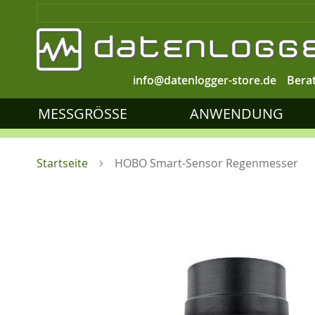
info@datenlogger-store.de
Bera
MESSGRÖSSE
ANWENDUNG
Startseite
HOBO Smart-Sensor Regenmesser
Zum
Ende
der
Bildgalerie
springen