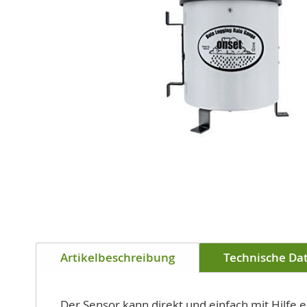
Zum
Anfang
Artikelbeschreibung
Technische Da
der
Bildgalerie
springen
Der Sensor kann direkt und einfach mit Hilfe