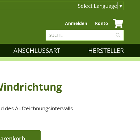
Select Language
▼
Zum
Anmelden
Konto
Inhalt
Suche
springen
Suche
ANSCHLUSSART
HERSTELLER
indrichtung
d des Aufzeichnungsintervalls
Warenkorb