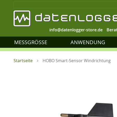
info@datenlogger-store.de
Bera
MESSGRÖSSE
ANWENDUNG
Startseite
HOBO Smart-Sensor Windrichtung
Zum
Ende
der
Bildgalerie
springen