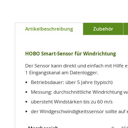
Zum
Anfang
Artikelbeschreibung
Zubehör
der
Bildgalerie
springen
HOBO Smart-Sensor für Windrichtung
Der Sensor kann direkt und einfach mit Hilfe
1 Eingangskanal am Datenlogger.
Betriebsdauer: über 5 Jahre (typisch)
Messung: durchschnittliche Windrichtung w
übersteht Windstärken bis zu 60 m/s
der Windgeschwindigkeitssensor sollte au