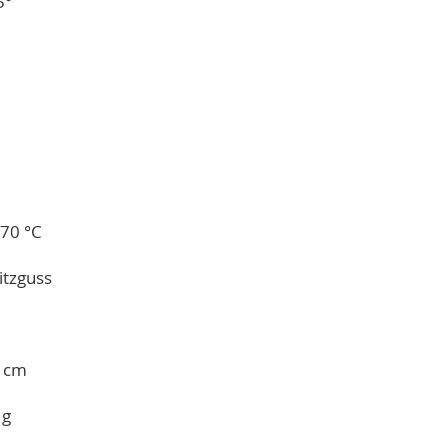
5°
+70 °C
itzguss
0 cm
 g