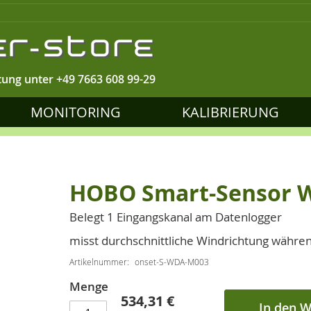
tung unter
+49 7663 608 99-29
MONITORING
KALIBRIERUNG
HOBO Smart-Sensor W
Belegt 1 Eingangskanal am Datenlogger
misst durchschnittliche Windrichtung währen
Artikelnummer
onset-S-WDA-M003
Menge
534,31 €
In den 