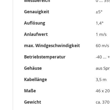
Messbereich
0 ... 35
Genauigkeit
±5°
Auflösung
1,4°
Anlaufwert
1 m/s
max. Windgeschwindigkeit
60 m/s
Betriebstemperatur
-40 ... 
Gehäuse
aus Spr
Kabellänge
3,5 m
Maße
46 x 2
Gewicht
ca. 370