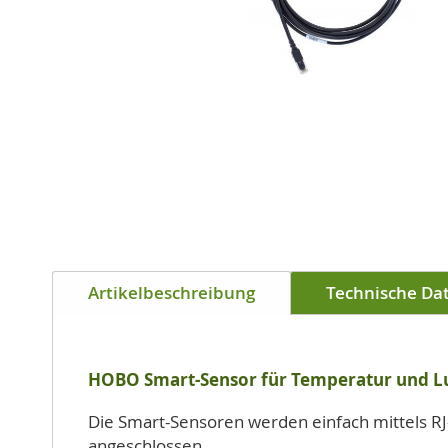
Zum
Anfang
der
Bildgalerie
springen
Artikelbeschreibung
Technische Da
HOBO Smart-Sensor für Temperatur und L
Die Smart-Sensoren werden einfach mittels R
angeschlossen.