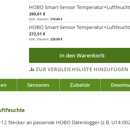
Artikel
HOBO Smart-Sensor Temperatur+Luftfeuch
für
260,61 €
gruppiertes
219,00 €
Produkt
HOBO Smart-Sensor Temperatur+Luftfeuch
272,51 €
229,00 €
In den Warenkorb
ZUR VERGLEICHSLISTE HINZUFÜGEN
ten
Sensoren
Zubehör
Downlo
uftfeuchte
J-12 Stecker an passende HOBO Datenlogger (z.B. U14-00