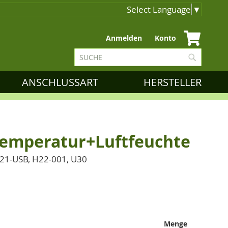
Select Language
▼
Zum
Anmelden
Konto
Inhalt
Suche
springen
Suche
ANSCHLUSSART
HERSTELLER
emperatur+Luftfeuchte
H21-USB, H22-001, U30
Menge