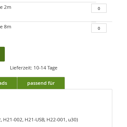
te 2m
te 8m
Lieferzeit: 10-14 Tage
ads
passend für
2, H21-002, H21-USB, H22-001, u30)