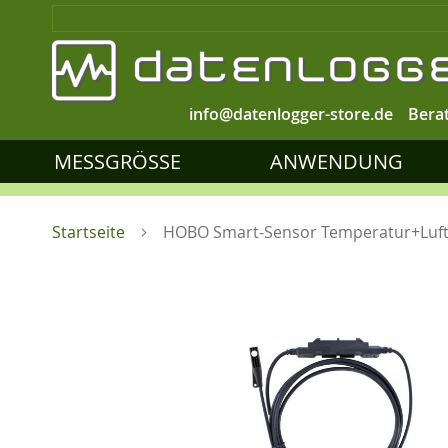
info@datenlogger-store.de
Bera
MESSGRÖSSE
ANWENDUNG
Startseite
HOBO Smart-Sensor Temperatur+Luft
Zum
Ende
der
Bildgalerie
springen