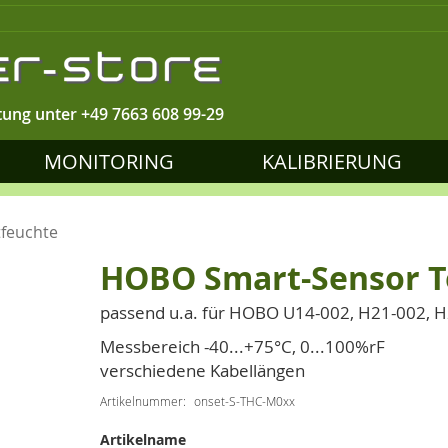
tung unter
+49 7663 608 99-29
MONITORING
KALIBRIERUNG
feuchte
HOBO Smart-Sensor T
passend u.a. für HOBO U14-002, H21-002, 
Messbereich -40...+75°C, 0...100%rF
verschiedene Kabellängen
Artikelnummer
onset-S-THC-M0xx
Artikelname