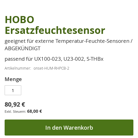
HOBO
Zum
Anfang
Ersatzfeuchtesensor
der
Bildgalerie
geeignet für externe Temperatur-Feuchte-Sensoren /
springen
ABGEKÜNDIGT
passend für UX100-023, U23-002, S-THBx
Artikelnummer
onset-HUM-RHPCB-2
Menge
80,92 €
68,00 €
In den Warenkorb