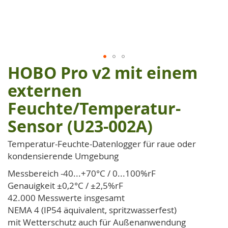
HOBO Pro v2 mit einem
Zum
Anfang
externen
der
Feuchte/Temperatur-
Bildgalerie
springen
Sensor (U23-002A)
Temperatur-Feuchte-Datenlogger für raue oder
kondensierende Umgebung
Messbereich -40...+70°C / 0...100%rF
Genauigkeit ±0,2°C / ±2,5%rF
42.000 Messwerte insgesamt
NEMA 4 (IP54 äquivalent, spritzwasserfest)
mit Wetterschutz auch für Außenanwendung