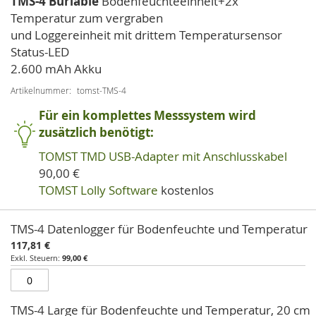
TMS-4 Buriable
Bodenfeuchteeinheit+2x
Temperatur zum vergraben
und Loggereinheit mit drittem Temperatursensor
Status-LED
2.600 mAh Akku
Artikelnummer
tomst-TMS-4
Für ein komplettes Messsystem wird
zusätzlich benötigt:
TOMST TMD USB-Adapter mit Anschlusskabel
90,00 €
TOMST Lolly Software
kostenlos
Artikel
TMS-4 Datenlogger für Bodenfeuchte und Temperatur
für
117,81 €
gruppiertes
99,00 €
Produkt
TMS-4 Large für Bodenfeuchte und Temperatur, 20 cm