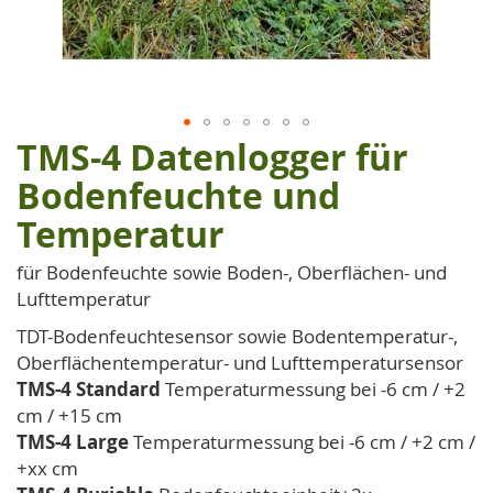
TMS-4 Datenlogger für
Zum
Anfang
Bodenfeuchte und
der
Temperatur
Bildgalerie
springen
für Bodenfeuchte sowie Boden-, Oberflächen- und
Lufttemperatur
TDT-Bodenfeuchtesensor sowie Bodentemperatur-,
Oberflächentemperatur- und Lufttemperatursensor
TMS-4 Standard
Temperaturmessung bei -6 cm / +2
cm / +15 cm
TMS-4 Large
Temperaturmessung bei -6 cm / +2 cm /
+xx cm