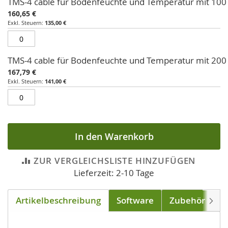
TMS-4 cable für Bodenfeuchte und Temperatur mit 100
160,65 €
135,00 €
TMS-4 cable für Bodenfeuchte und Temperatur mit 200
167,79 €
141,00 €
In den Warenkorb
ZUR VERGLEICHSLISTE HINZUFÜGEN
Lieferzeit: 2-10 Tage
Artikelbeschreibung
Software
Zubehör
D
Weite