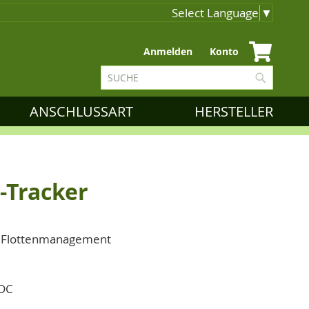
Select Language
▼
Zum
Anmelden
Konto
Inhalt
Suche
springen
Suche
ANSCHLUSSART
HERSTELLER
-Tracker
, Flottenmanagement
 DC