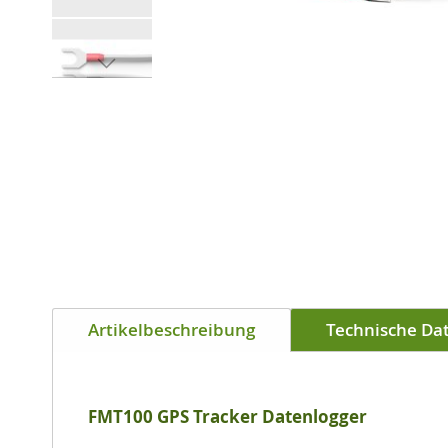
Zum
Anfang
der
Bildgalerie
springen
Artikelbeschreibung
Technische Da
FMT100 GPS Tracker Datenlogger