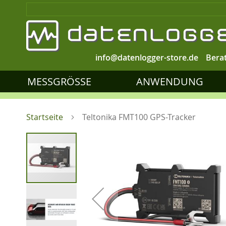
info@datenlogger-store.de
Bera
MESSGRÖSSE
ANWENDUNG
Startseite
Teltonika FMT100 GPS-Tracker
Zum
Ende
der
Bildgalerie
springen