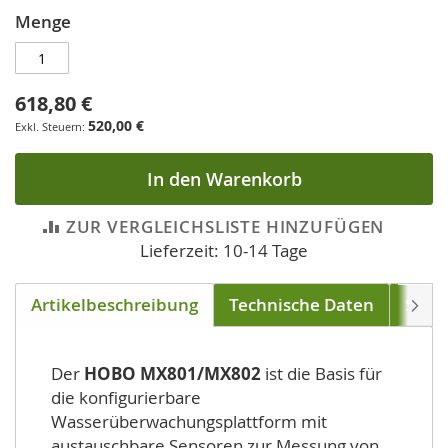
Menge
618,80 €
520,00 €
In den Warenkorb
ZUR VERGLEICHSLISTE HINZUFÜGEN
Lieferzeit: 10-14 Tage
Artikelbeschreibung
Technische Daten
Soft
Weite
Der
HOBO MX801/MX802
ist die Basis für
die konfigurierbare
Wasserüberwachungsplattform mit
austauschbare Sensoren zur Messung von