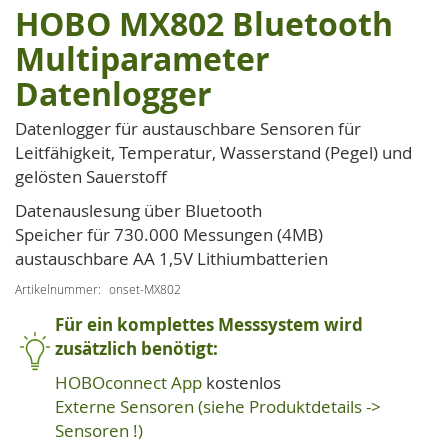
HOBO MX802 Bluetooth
Zum
Anfang
Multiparameter
der
Datenlogger
Bildgalerie
springen
Datenlogger für austauschbare Sensoren für
Leitfähigkeit, Temperatur, Wasserstand (Pegel) und
gelösten Sauerstoff
Datenauslesung über Bluetooth
Speicher für 730.000 Messungen (4MB)
austauschbare AA 1,5V Lithiumbatterien
Artikelnummer
onset-MX802
Für ein komplettes Messsystem wird
zusätzlich benötigt:
HOBOconnect App
kostenlos
Externe Sensoren (siehe Produktdetails ->
Sensoren !)