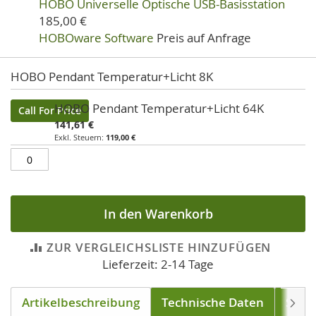
HOBO Universelle Optische USB-Basisstation
185,00 €
HOBOware Software
Preis auf Anfrage
Artikel
HOBO Pendant Temperatur+Licht 8K
für
gruppiertes
HOBO Pendant Temperatur+Licht 64K
Call For Price
Produkt
141,61 €
119,00 €
In den Warenkorb
ZUR VERGLEICHSLISTE HINZUFÜGEN
Lieferzeit: 2-14 Tage
Artikelbeschreibung
Technische Daten
Soft
Weite