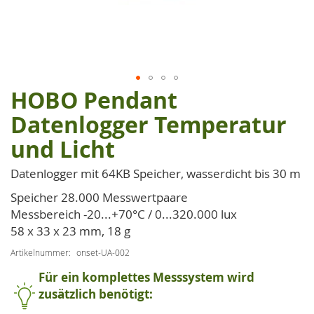
HOBO Pendant
Zum
Anfang
Datenlogger Temperatur
der
und Licht
Bildgalerie
springen
Datenlogger mit 64KB Speicher, wasserdicht bis 30 m
Speicher 28.000 Messwertpaare
Messbereich -20...+70°C / 0...320.000 lux
58 x 33 x 23 mm, 18 g
Artikelnummer
onset-UA-002
Für ein komplettes Messsystem wird
zusätzlich benötigt: