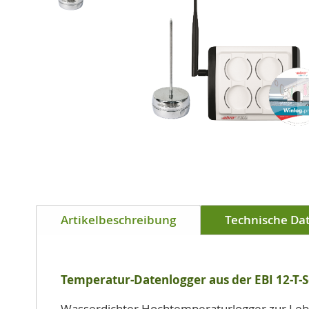
Zum
Anfang
Artikelbeschreibung
Technische Da
der
Bildgalerie
springen
Temperatur-Datenlogger aus der EBI 12-T-S
Wasserdichter Hochtemperaturlogger zur Leben