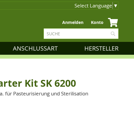
Select Language
▼
Zum
Anmelden
Konto
Inhalt
Suche
springen
Suche
ANSCHLUSSART
HERSTELLER
arter Kit SK 6200
. für Pasteurisierung und Sterilisation