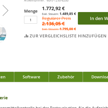
Artikelnummer
ebro-1250-6200
1.772,92 €
Sonderpreis
Menge
1.489,85 €
Regulärer Preis
In den 
2.136,05 €
1.795,00 €
ZUR VERGLEICHSLISTE HINZUFÜGEN
ten
Software
Zubehör
Downlo
erie
smittelkontrolle bei der Pasteurisation, für die Aufzei