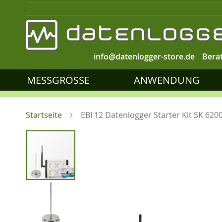
info@datenlogger-store.de
Bera
MESSGRÖSSE
ANWENDUNG
Startseite
EBI 12 Datenlogger Starter Kit SK 620
Zum
Ende
der
Bildgalerie
springen