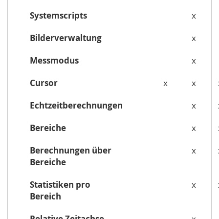
Systemscripts
x
Bilderverwaltung
x
Messmodus
x
Cursor
x
x
Echtzeitberechnungen
x
Bereiche
x
Berechnungen über
x
Bereiche
Statistiken pro
x
Bereich
Relative Zeitachse
x