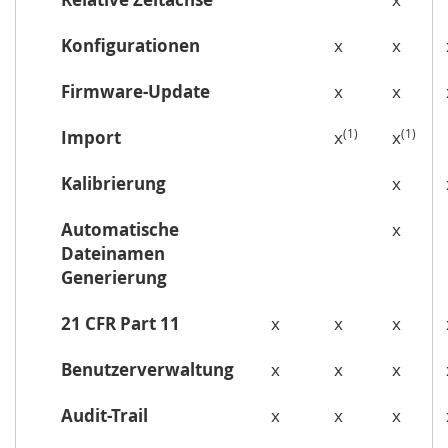
Konfigurationen
x
x
Firmware-Update
x
x
(1)
(1)
Import
x
x
Kalibrierung
x
Automatische
x
Dateinamen
Generierung
21 CFR Part 11
x
x
x
Benutzerverwaltung
x
x
x
Audit-Trail
x
x
x