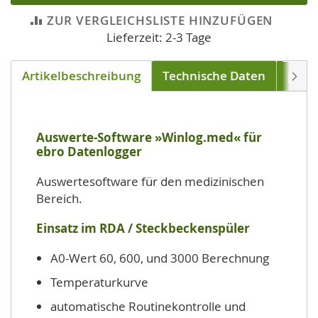
ZUR VERGLEICHSLISTE HINZUFÜGEN
Lieferzeit: 2-3 Tage
Artikelbeschreibung
Technische Daten
pass
Weite
Auswerte-Software »Winlog.med« für
ebro Datenlogger
Auswertesoftware für den medizinischen
Bereich.
Einsatz im RDA / Steckbeckenspüler
A0-Wert 60, 600, und 3000 Berechnung
Temperaturkurve
automatische Routinekontrolle und