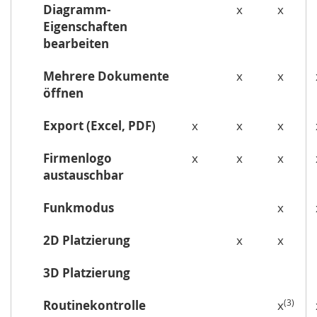
Diagramm-
x
x
Eigenschaften
bearbeiten
Mehrere Dokumente
x
x
öffnen
Export (Excel, PDF)
x
x
x
Firmenlogo
x
x
x
austauschbar
Funkmodus
x
2D Platzierung
x
x
3D Platzierung
(3)
Routinekontrolle
x