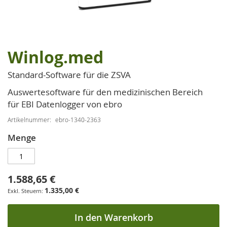
Winlog.med
Zum
Anfang
Standard-Software für die ZSVA
der
Bildgalerie
Auswertesoftware für den medizinischen Bereich
springen
für EBI Datenlogger von ebro
Artikelnummer
ebro-1340-2363
Menge
1.588,65 €
1.335,00 €
In den Warenkorb