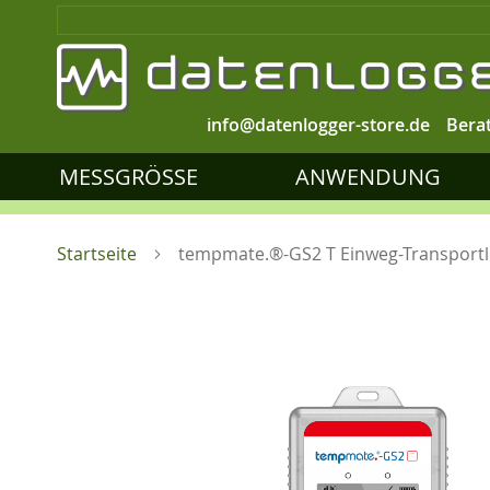
info@datenlogger-store.de
Bera
MESSGRÖSSE
ANWENDUNG
Startseite
tempmate.®-GS2 T Einweg-Transportl
Zum
Ende
der
Bildgalerie
springen