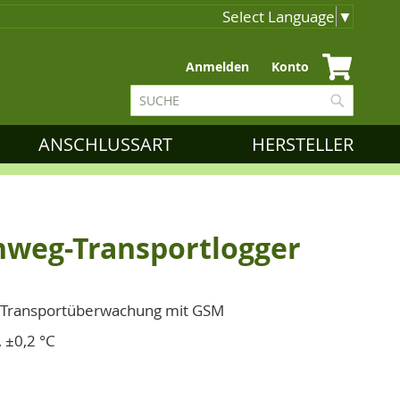
Select Language
▼
Zum
Anmelden
Konto
Inhalt
Suche
springen
Suche
ANSCHLUSSART
HERSTELLER
nweg-Transportlogger
r Transportüberwachung mit GSM
, ±0,2 °C