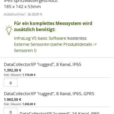
IP65 spritzwassergeschützt
185 x 142 x 53mm
Artikelnummer
dk-DCXP-R
Für ein komplettes Messsystem wird
zusätzlich benötigt:
InfraLog V5 basic Software
kostenlos
Externe Sensoren (siehe Produktdetails ->
Sensoren !)
Artikel
DataCollectorXP "rugged", 8 Kanal, IP65
für
1.392,30 €
gruppiertes
1.170,00 €
Produkt
DataCollectorXP "rugged", 8 Kanal, IP65, GPRS
1.963,50 €
1.650,00 €
DataCollectorXP "rugged", 16 Kanal, IP65