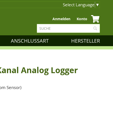
Select Language
▼
Zum
Anmelden
Konto
Inhalt
Suche
springen
Suche
ANSCHLUSSART
HERSTELLER
anal Analog Logger
vom Sensor)