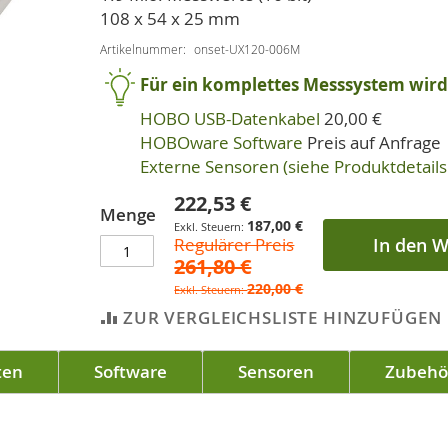
108 x 54 x 25 mm
Artikelnummer
onset-UX120-006M
Für ein komplettes Messsystem wird 
HOBO USB-Datenkabel
20,00 €
HOBOware Software
Preis auf Anfrage
Externe Sensoren (siehe Produktdetails 
222,53 €
Sonderpreis
Menge
187,00 €
Regulärer Preis
In den 
261,80 €
220,00 €
ZUR VERGLEICHSLISTE HINZUFÜGEN
ten
Software
Sensoren
Zubehö