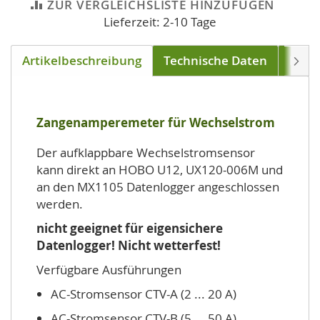
ZUR VERGLEICHSLISTE HINZUFÜGEN
Lieferzeit: 2-10 Tage
Artikelbeschreibung
Technische Daten
Down
Weite
Zangenamperemeter für Wechselstrom
Der aufklappbare Wechselstromsensor
kann direkt an HOBO U12, UX120-006M und
an den MX1105 Datenlogger angeschlossen
werden.
nicht geeignet für eigensichere
Datenlogger! Nicht wetterfest!
Verfügbare Ausführungen
AC-Stromsensor CTV-A (2 ... 20 A)
AC-Stromsensor CTV-B (5 ... 50 A)