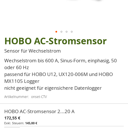
HOBO AC-Stromsensor
Zum
Anfang
Sensor für Wechselstrom
der
Bildgalerie
Wechselstrom bis 600 A, Sinus-Form, einphasig, 50
springen
oder 60 Hz
passend für HOBO U12, UX120-006M und HOBO
MX1105 Logger
nicht geeignet für eigensichere Datenlogger
Artikelnummer
onset-CTV
Artikel
HOBO AC-Stromsensor 2...20 A
für
172,55 €
gruppiertes
145,00 €
Produkt