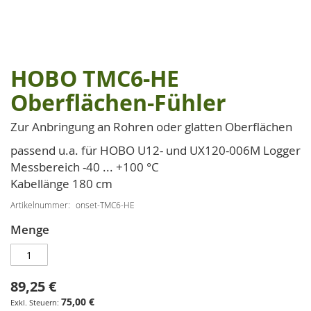
HOBO TMC6-HE
Zum
Anfang
Oberflächen-Fühler
der
Bildgalerie
Zur Anbringung an Rohren oder glatten Oberflächen
springen
passend u.a. für HOBO U12- und UX120-006M Logger
Messbereich -40 ... +100 °C
Kabellänge 180 cm
Artikelnummer
onset-TMC6-HE
Menge
89,25 €
75,00 €