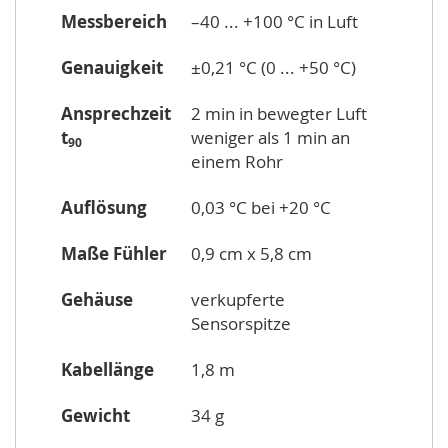
Messbereich
–40 ... +100 °C in Luft
Genauigkeit
±0,21 °C (0 ... +50 °C)
Ansprechzeit
2 min in bewegter Luft
t
weniger als 1 min an
90
einem Rohr
Auflösung
0,03 °C bei +20 °C
Maße Fühler
0,9 cm x 5,8 cm
Gehäuse
verkupferte
Sensorspitze
Kabellänge
1,8 m
Gewicht
34 g