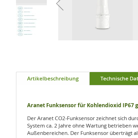
Zum
Anfang
Artikelbeschreibung
Technische Da
der
Bildgalerie
springen
Aranet Funksensor für Kohlendioxid IP67 
Der Aranet CO2-Funksensor zeichnet sich dur
System ca. 2 Jahre ohne Wartung betrieben we
Außenbereichen. Der Funksensor überträgt all