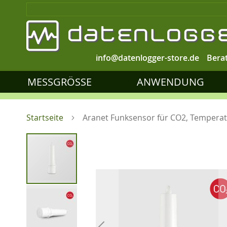
info@datenlogger-store.de
Bera
MESSGRÖSSE
ANWENDUNG
Startseite
Aranet Funksensor für CO2, Temperatu
Zum
Ende
der
Bildgalerie
springen