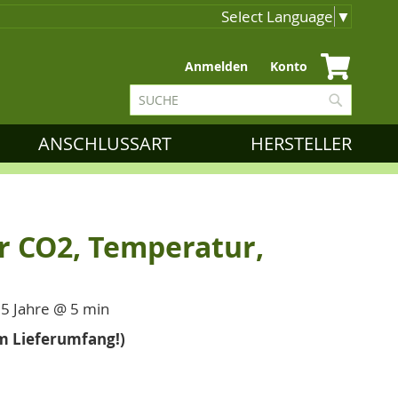
Select Language
▼
Zum
Anmelden
Konto
Inhalt
Suche
springen
Suche
ANSCHLUSSART
HERSTELLER
r CO2, Temperatur,
 5 Jahre @ 5 min
im Lieferumfang!)