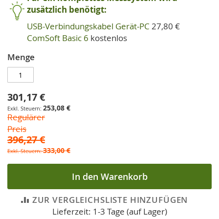
zusätzlich benötigt:
USB-Verbindungskabel Gerät-PC
27,80 €
ComSoft Basic 6
kostenlos
Menge
301,17 €
Sonderpreis
253,08 €
Regulärer
Preis
396,27 €
333,00 €
In den Warenkorb
ZUR VERGLEICHSLISTE HINZUFÜGEN
Lieferzeit: 1-3 Tage (auf Lager)