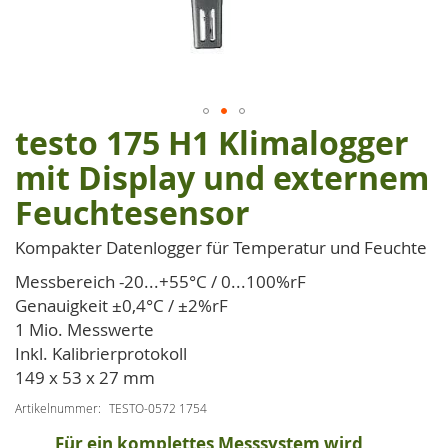
testo 175 H1 Klimalogger
Zum
Anfang
mit Display und externem
der
Feuchtesensor
Bildgalerie
springen
Kompakter Datenlogger für Temperatur und Feuchte
Messbereich -20...+55°C / 0...100%rF
Genauigkeit ±0,4°C / ±2%rF
1 Mio. Messwerte
Inkl. Kalibrierprotokoll
149 x 53 x 27 mm
Artikelnummer
TESTO-0572 1754
Für ein komplettes Messsystem wird