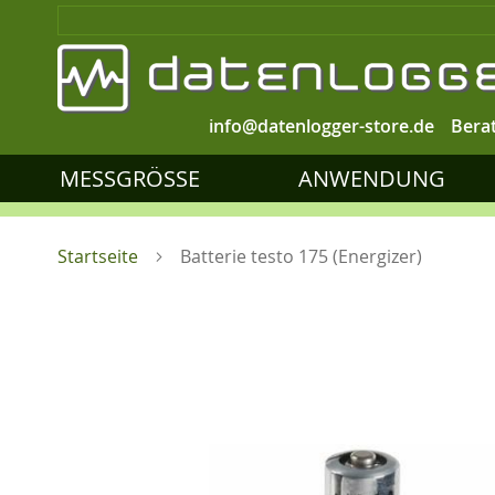
info@datenlogger-store.de
Bera
MESSGRÖSSE
ANWENDUNG
Startseite
Batterie testo 175 (Energizer)
Zum
Ende
der
Bildgalerie
springen