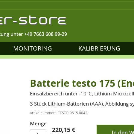
tung unter
+49 7663 608 99-29
MONITORING
KALIBRIERUNG
Batterie testo 175 (En
Einsatzbereich unter -10°C, Lithium Microzel
3 Stück Lithium-Batterien (AAA), Abbildung 
Artikelnummer
TESTO-0515 0042
Menge
220,15 €
In den 