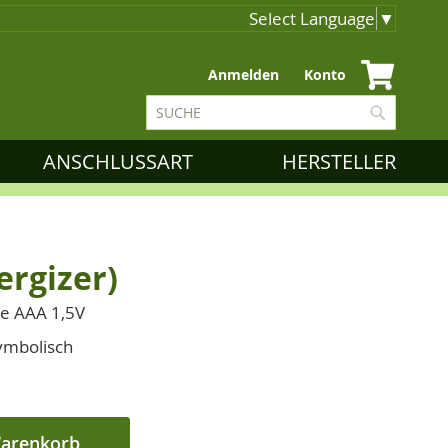
Select Language
▼
Zum
Anmelden
Konto
Inhalt
Suche
springen
Suche
ANSCHLUSSART
HERSTELLER
ergizer)
le AAA 1,5V
symbolisch
Warenkorb