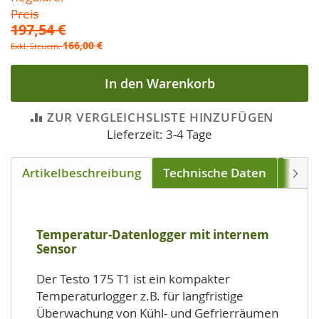
Preis
197,54 €
166,00 €
In den Warenkorb
ZUR VERGLEICHSLISTE HINZUFÜGEN
Lieferzeit: 3-4 Tage
Artikelbeschreibung
Technische Daten
Soft
Weite
Temperatur-Datenlogger mit internem
Sensor
Der Testo 175 T1 ist ein kompakter
Temperaturlogger z.B. für langfristige
Überwachung von Kühl- und Gefrierräumen