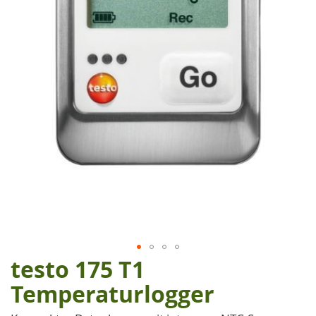
testo 175 T1
Zum
Anfang
Temperaturlogger
der
Bildgalerie