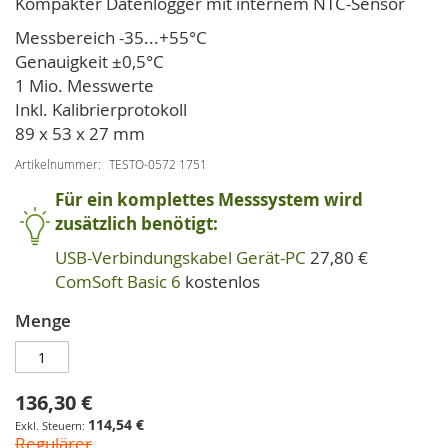
Kompakter Datenlogger mit internem NTC-Sensor
springen
Messbereich -35...+55°C
Genauigkeit ±0,5°C
1 Mio. Messwerte
Inkl. Kalibrierprotokoll
89 x 53 x 27 mm
Artikelnummer
TESTO-0572 1751
Für ein komplettes Messsystem wird
zusätzlich benötigt:
USB-Verbindungskabel Gerät-PC
27,80 €
ComSoft Basic 6
kostenlos
Menge
136,30 €
Sonderpreis
114,54 €
Regulärer