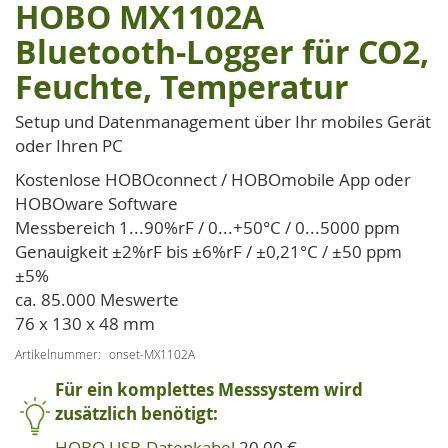
HOBO MX1102A
Zum
Anfang
Bluetooth-Logger für CO2,
der
Feuchte, Temperatur
Bildgalerie
springen
Setup und Datenmanagement über Ihr mobiles Gerät
oder Ihren PC
Kostenlose HOBOconnect / HOBOmobile App oder
HOBOware Software
Messbereich 1...90%rF / 0...+50°C / 0...5000 ppm
Genauigkeit ±2%rF bis ±6%rF / ±0,21°C / ±50 ppm
±5%
ca. 85.000 Meswerte
76 x 130 x 48 mm
Artikelnummer
onset-MX1102A
Für ein komplettes Messsystem wird
zusätzlich benötigt:
HOBO USB-Datenkabel
20,00 €