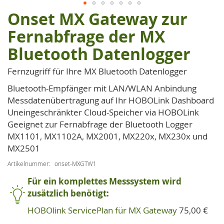
Onset MX Gateway zur
Zum
Anfang
Fernabfrage der MX
der
Bluetooth Datenlogger
Bildgalerie
springen
Fernzugriff für Ihre MX Bluetooth Datenlogger
Bluetooth-Empfänger mit LAN/WLAN Anbindung
Messdatenübertragung auf Ihr HOBOLink Dashboard
Uneingeschränkter Cloud-Speicher via HOBOLink
Geeignet zur Fernabfrage der Bluetooth Logger
MX1101, MX1102A, MX2001, MX220x, MX230x und
MX2501
Artikelnummer
onset-MXGTW1
Für ein komplettes Messsystem wird
zusätzlich benötigt:
HOBOlink ServicePlan für MX Gateway
75,00 €