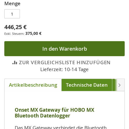
Menge
446,25 €
375,00 €
In den Warenkorb
ZUR VERGLEICHSLISTE HINZUFÜGEN
Lieferzeit: 10-14 Tage
Artikelbeschreibung
Technische Daten
Soft
Weite
Onset MX Gateway für HOBO MX
Bluetooth Datenlogger
Das MX Gateway verbindet die Bluetooth