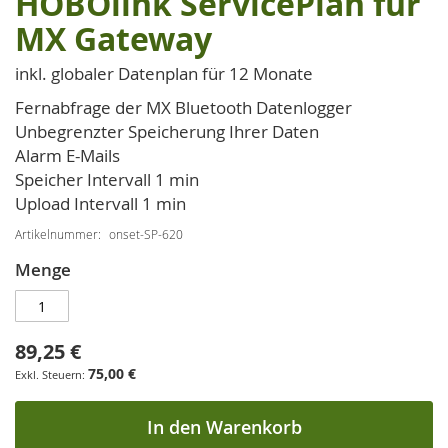
HOBOlink ServicePlan für
Anfang
MX Gateway
der
Bildgalerie
inkl. globaler Datenplan für 12 Monate
springen
Fernabfrage der MX Bluetooth Datenlogger
Unbegrenzter Speicherung Ihrer Daten
Alarm E-Mails
Speicher Intervall 1 min
Upload Intervall 1 min
Artikelnummer
onset-SP-620
Menge
89,25 €
75,00 €
In den Warenkorb