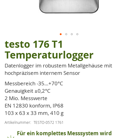
testo 176 T1
Zum
Anfang
Temperaturlogger
der
Bildgalerie
Datenlogger im robustem Metallgehäuse mit
springen
hochpräzisem internem Sensor
Messbereich -35…+70°C
Genauigkeit ±0,2°C
2 Mio. Messwerte
EN 12830 konform, IP68
103 x 63 x 33 mm, 410 g
Artikelnummer
TESTO-0572 1761
Für ein komplettes Messsystem wird