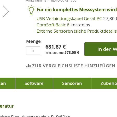
Artikelnummer
TESTO-0572 1766
Für ein komplettes Messsystem wird 
USB-Verbindungskabel Gerät-PC
27,80 
ComSoft Basic 6
kostenlos
Externe Sensoren (siehe Produktdetails 
Menge
681,87 €
In den 
573,00 €
ZUR VERGLEICHSLISTE HINZUFÜGEN
ten
Software
Sensoren
Zubehö
peratur
chen Einwirkungen wie z.B. Stößen.