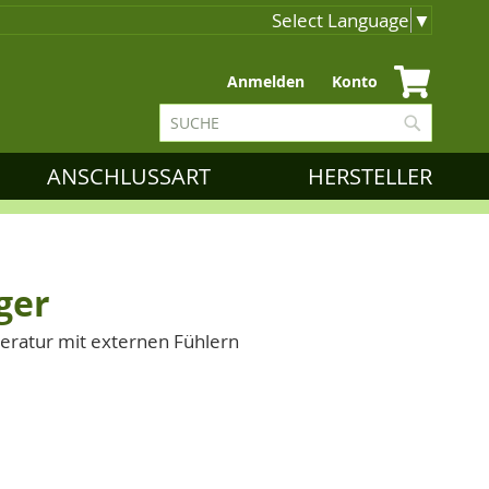
Select Language
▼
Zum
Anmelden
Konto
Inhalt
Suche
springen
Suche
ANSCHLUSSART
HERSTELLER
ger
eratur mit externen Fühlern