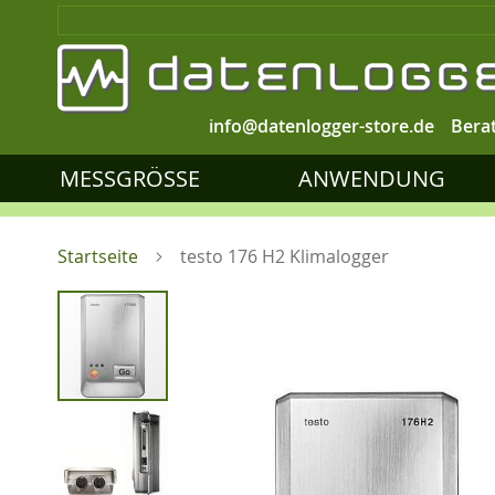
info@datenlogger-store.de
Bera
MESSGRÖSSE
ANWENDUNG
Startseite
testo 176 H2 Klimalogger
Zum
Ende
der
Bildgalerie
springen