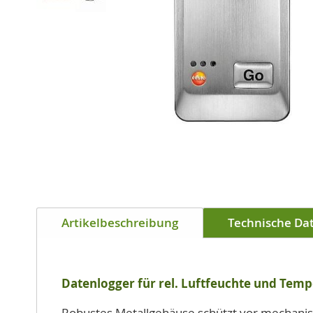
Zum
Anfang
Artikelbeschreibung
Technische Da
der
Bildgalerie
springen
Datenlogger für rel. Luftfeuchte und Tem
Robustes Metallgehäuse schützt vor mechanis