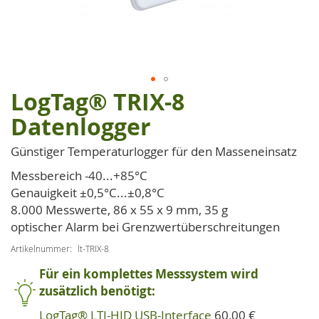
LogTag® TRIX-8
Zum
Anfang
Datenlogger
der
Bildgalerie
Günstiger Temperaturlogger für den Masseneinsatz
springen
Messbereich -40...+85°C
Genauigkeit ±0,5°C...±0,8°C
8.000 Messwerte, 86 x 55 x 9 mm, 35 g
optischer Alarm bei Grenzwertüberschreitungen
Artikelnummer
lt-TRIX-8
Für ein komplettes Messsystem wird
zusätzlich benötigt:
LogTag® LTI-HID USB-Interface
60,00 €