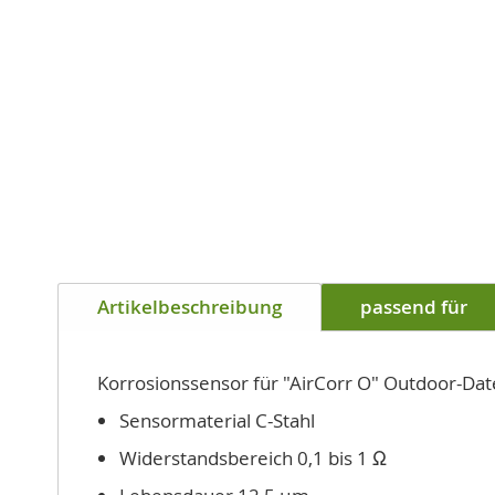
Zum
Anfang
Artikelbeschreibung
passend für
der
Bildgalerie
springen
Korrosionssensor für "AirCorr O" Outdoor-Da
Sensormaterial C-Stahl
Widerstandsbereich 0,1 bis 1 Ω