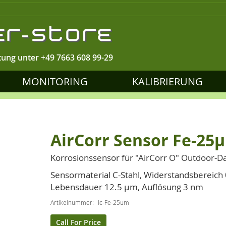
tung unter
+49 7663 608 99-29
MONITORING
KALIBRIERUNG
AirCorr Sensor Fe-25
Korrosionssensor für "AirCorr O" Outdoor-D
Sensormaterial C-Stahl, Widerstandsbereich 
Lebensdauer 12.5 µm, Auflösung 3 nm
Artikelnummer
ic-Fe-25um
Call For Price