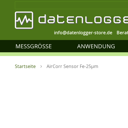
info@datenlogger-store.de
Bera
MESSGRÖSSE
ANWENDUNG
Startseite
AirCorr Sensor Fe-25µm
Zum
Ende
der
Bildgalerie
springen