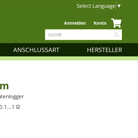
Select Language
▼
Zum
Anmelden
Konto
Inhalt
Suche
springen
Suche
ANSCHLUSSART
HERSTELLER
µm
atenlogger
0.1...1 Ω