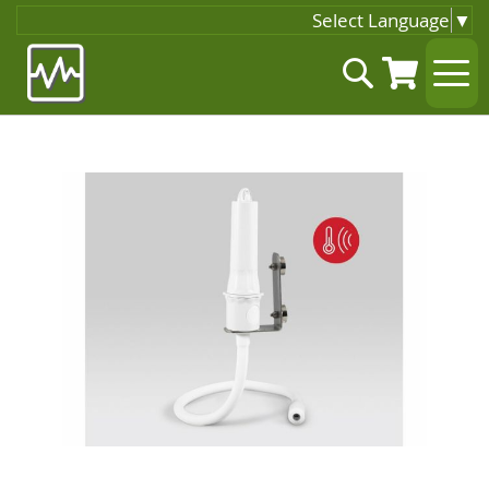
Select Language
▼
Zum
Suche
Inhalt
springen
Zum
Ende
der
Bildgalerie
springen