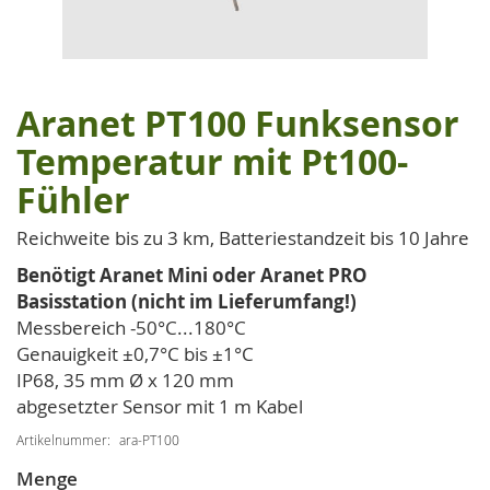
Aranet PT100 Funksensor
Zum
Anfang
Temperatur mit Pt100-
der
Fühler
Bildgalerie
springen
Reichweite bis zu 3 km, Batteriestandzeit bis 10 Jahre
Benötigt Aranet Mini oder Aranet PRO
Basisstation (nicht im Lieferumfang!)
Messbereich -50°C...180°C
Genauigkeit ±0,7°C bis ±1°C
IP68, 35 mm Ø x 120 mm
abgesetzter Sensor mit 1 m Kabel
Artikelnummer
ara-PT100
Menge