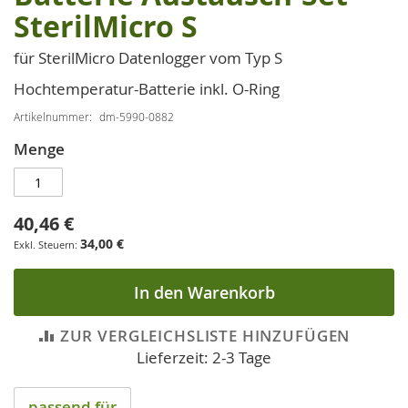
Anfang
SterilMicro S
der
Bildgalerie
für SterilMicro Datenlogger vom Typ S
springen
Hochtemperatur-Batterie inkl. O-Ring
Artikelnummer
dm-5990-0882
Menge
40,46 €
34,00 €
In den Warenkorb
ZUR VERGLEICHSLISTE HINZUFÜGEN
Lieferzeit: 2-3 Tage
passend für