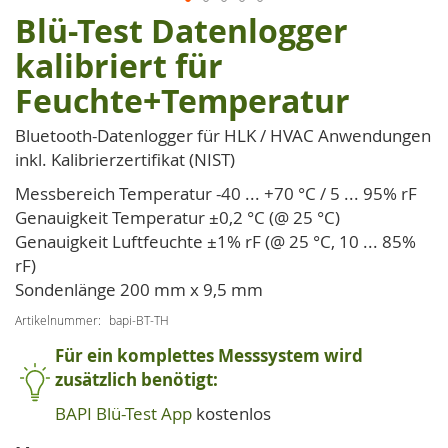
Blü-Test Datenlogger
Zum
Anfang
kalibriert für
der
Feuchte+Temperatur
Bildgalerie
springen
Bluetooth-Datenlogger für HLK / HVAC Anwendungen
inkl. Kalibrierzertifikat (NIST)
Messbereich Temperatur -40 ... +70 °C / 5 ... 95% rF
Genauigkeit Temperatur ±0,2 °C (@ 25 °C)
Genauigkeit Luftfeuchte ±1% rF (@ 25 °C, 10 ... 85%
rF)
Sondenlänge 200 mm x 9,5 mm
Artikelnummer
bapi-BT-TH
Für ein komplettes Messsystem wird
zusätzlich benötigt:
BAPI Blü-Test App
kostenlos