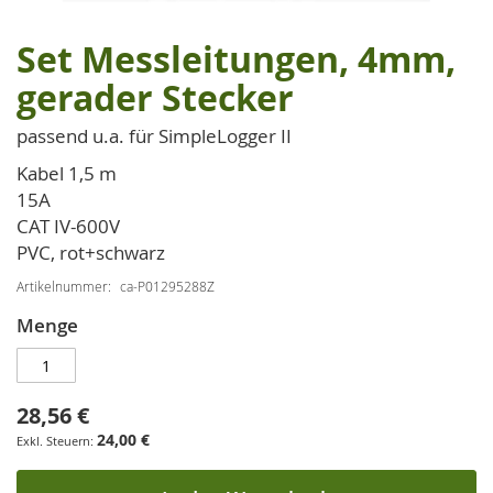
Set Messleitungen, 4mm,
Zum
Anfang
gerader Stecker
der
Bildgalerie
passend u.a. für SimpleLogger II
springen
Kabel 1,5 m
15A
CAT IV-600V
PVC, rot+schwarz
Artikelnummer
ca-P01295288Z
Menge
28,56 €
24,00 €