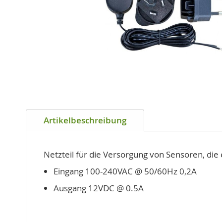
Zum
Anfang
Artikelbeschreibung
der
Bildgalerie
springen
Netzteil für die Versorgung von Sensoren, die
Eingang 100-240VAC @ 50/60Hz 0,2A
Ausgang 12VDC @ 0.5A