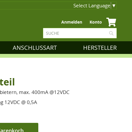
Select Language
▼
Zum
Anmelden
Konto
Inhalt
Suche
springen
Suche
ANSCHLUSSART
HERSTELLER
eil
anbietern, max. 400mA @12VDC
ng 12VDC @ 0,5A
Warenkorb