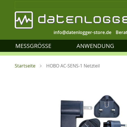
info@datenlogger-store.de
Bera
MESSGRÖSSE
ANWENDUNG
Startseite
HOBO AC-SENS-1 Netzteil
Zum
Ende
der
Bildgalerie
springen