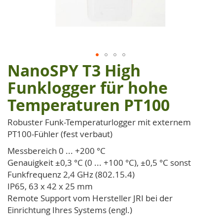
NanoSPY T3 High
Zum
Anfang
Funklogger für hohe
der
Temperaturen PT100
Bildgalerie
springen
Robuster Funk-Temperaturlogger mit externem
PT100-Fühler (fest verbaut)
Messbereich 0 ... +200 °C
Genauigkeit ±0,3 °C (0 ... +100 °C), ±0,5 °C sonst
Funkfrequenz 2,4 GHz (802.15.4)
IP65, 63 x 42 x 25 mm
Remote Support vom Hersteller JRI bei der
Einrichtung Ihres Systems (engl.)