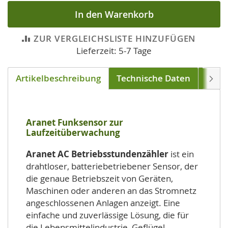
In den Warenkorb
ZUR VERGLEICHSLISTE HINZUFÜGEN
Lieferzeit: 5-7 Tage
Artikelbeschreibung
Technische Daten
Down
Weite
Aranet Funksensor zur
Laufzeitüberwachung
Aranet AC Betriebsstundenzähler
ist ein
drahtloser, batteriebetriebener Sensor, der
die genaue Betriebszeit von Geräten,
Maschinen oder anderen an das Stromnetz
angeschlossenen Anlagen anzeigt. Eine
einfache und zuverlässige Lösung, die für
die Lebensmittelindustrie, Geflügel,