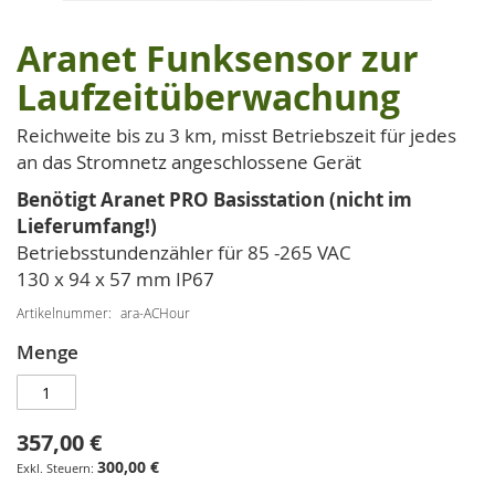
Aranet Funksensor zur
Zum
Anfang
Laufzeitüberwachung
der
Bildgalerie
Reichweite bis zu 3 km, misst Betriebszeit für jedes
springen
an das Stromnetz angeschlossene Gerät
Benötigt Aranet PRO Basisstation (nicht im
Lieferumfang!)
Betriebsstundenzähler für 85 -265 VAC
130 x 94 x 57 mm IP67
Artikelnummer
ara-ACHour
Menge
357,00 €
300,00 €