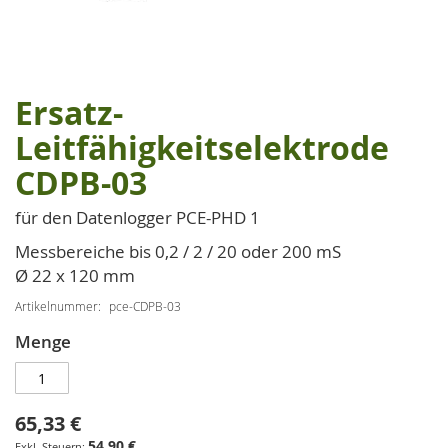
Ersatz-
Zum
Anfang
Leitfähigkeitselektrode
der
CDPB-03
Bildgalerie
springen
für den Datenlogger PCE-PHD 1
Messbereiche bis 0,2 / 2 / 20 oder 200 mS
Ø 22 x 120 mm
Artikelnummer
pce-CDPB-03
Menge
65,33 €
54,90 €