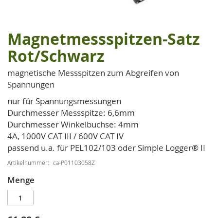
Magnetmessspitzen-Satz
Zum
Anfang
Rot/Schwarz
der
Bildgalerie
magnetische Messspitzen zum Abgreifen von
springen
Spannungen
nur für Spannungsmessungen
Durchmesser Messspitze: 6,6mm
Durchmesser Winkelbuchse: 4mm
4A, 1000V CAT III / 600V CAT IV
passend u.a. für PEL102/103 oder Simple Logger® II
Artikelnummer
ca-P01103058Z
Menge