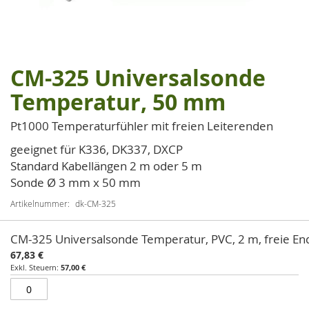
CM-325 Universalsonde
Zum
Anfang
Temperatur, 50 mm
der
Bildgalerie
Pt1000 Temperaturfühler mit freien Leiterenden
springen
geeignet für K336, DK337, DXCP
Standard Kabellängen 2 m oder 5 m
Sonde Ø 3 mm x 50 mm
Artikelnummer
dk-CM-325
Artikel
CM-325 Universalsonde Temperatur, PVC, 2 m, freie E
für
67,83 €
gruppiertes
57,00 €
Produkt