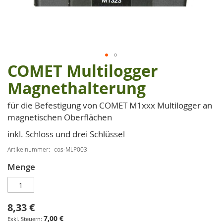
COMET Multilogger
Zum
Anfang
Magnethalterung
der
Bildgalerie
für die Befestigung von COMET M1xxx Multilogger an
springen
magnetischen Oberflächen
inkl. Schloss und drei Schlüssel
Artikelnummer
cos-MLP003
Menge
8,33 €
7,00 €