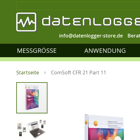
info@datenlogger-store.de
Bera
MESSGRÖSSE
ANWENDUNG
Startseite
ComSoft CFR 21 Part 11
Zum
Ende
der
Bildgalerie
springen