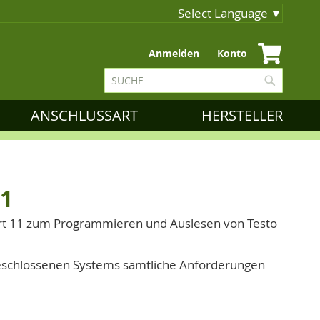
Select Language
▼
Zum
Anmelden
Konto
Inhalt
Suche
springen
Suche
ANSCHLUSSART
HERSTELLER
11
rt 11 zum Programmieren und Auslesen von Testo
 geschlossenen Systems sämtliche Anforderungen