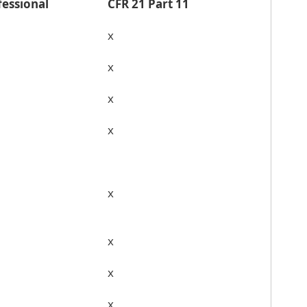
fessional
CFR 21 Part 11
x
x
x
x
x
x
x
x