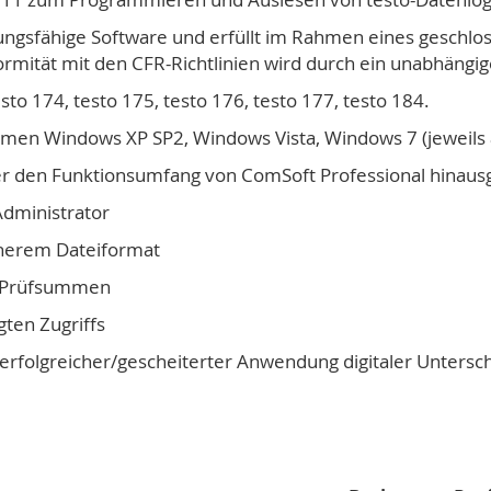
erungsfähige Software und erfüllt im Rahmen eines gesch
mität mit den CFR-Richtlinien wird durch ein unabhängiges
to 174, testo 175, testo 176, testo 177, testo 184.
temen Windows XP SP2, Windows Vista, Windows 7 (jeweils
über den Funktionsumfang von ComSoft Professional hinau
Administrator
cherem Dateiformat
s Prüfsummen
gten Zugriffs
folgreicher/gescheiterter Anwendung digitaler Untersc