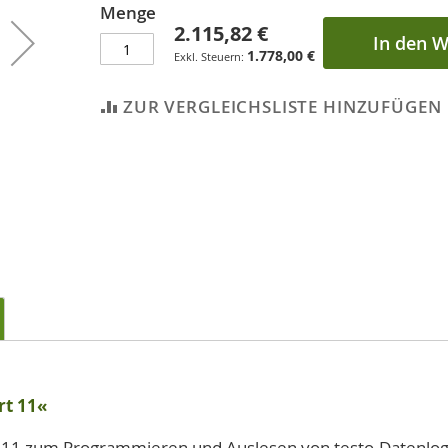
Menge
2.115,82 €
In den 
1.778,00 €
ZUR VERGLEICHSLISTE HINZUFÜGEN
rt 11«
t 11 zum Programmieren und Auslesen von testo-Datenlog