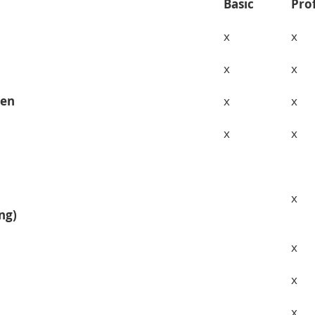
Basic
Pro
x
x
x
x
ren
x
x
x
x
x
ng)
x
x
x