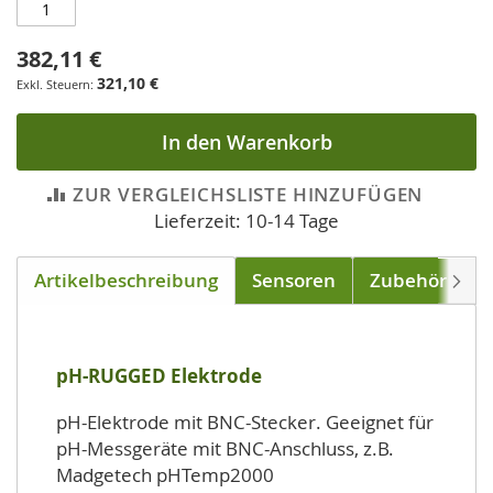
382,11 €
321,10 €
In den Warenkorb
ZUR VERGLEICHSLISTE HINZUFÜGEN
Lieferzeit: 10-14 Tage
Artikelbeschreibung
Sensoren
Zubehör
D
Weite
pH-RUGGED Elektrode
pH-Elektrode mit BNC-Stecker. Geeignet für
pH-Messgeräte mit BNC-Anschluss, z.B.
Madgetech pHTemp2000