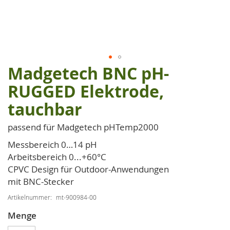
Madgetech BNC pH-
Zum
Anfang
RUGGED Elektrode,
der
tauchbar
Bildgalerie
springen
passend für Madgetech pHTemp2000
Messbereich 0…14 pH
Arbeitsbereich 0...+60°C
CPVC Design für Outdoor-Anwendungen
mit BNC-Stecker
Artikelnummer
mt-900984-00
Menge