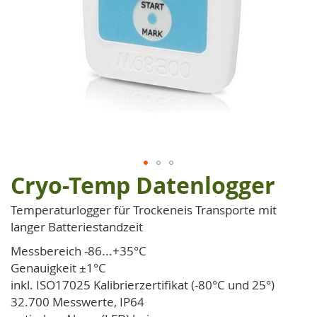
Cryo-Temp Datenlogger
Zum
Anfang
Temperaturlogger für Trockeneis Transporte mit
der
langer Batteriestandzeit
Bildgalerie
springen
Messbereich -86...+35°C
Genauigkeit ±1°C
inkl. ISO17025 Kalibrierzertifikat (-80°C und 25°)
32.700 Messwerte, IP64