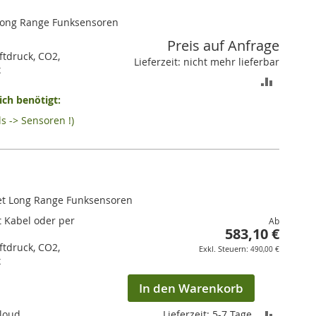
t Long Range Funksensoren
Preis auf Anfrage
ftdruck, CO2,
Lieferzeit: nicht mehr lieferbar
x
ZUR
ch benötigt:
VERGLEI
s -> Sensoren !)
HINZUF
net Long Range Funksensoren
t Kabel oder per
Ab
583,10 €
ftdruck, CO2,
490,00 €
x
In den Warenkorb
ZUR
loud
Lieferzeit: 5-7 Tage