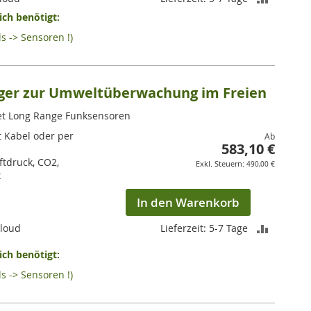
ch benötigt:
VERGLEI
s -> Sensoren !)
HINZUF
ger zur Umweltüberwachung im Freien
net Long Range Funksensoren
t Kabel oder per
Ab
583,10 €
ftdruck, CO2,
490,00 €
x
In den Warenkorb
ZUR
Cloud
Lieferzeit: 5-7 Tage
VERGLEI
ch benötigt:
s -> Sensoren !)
HINZUF