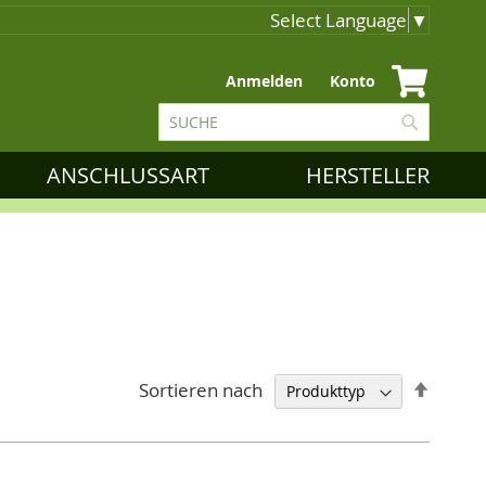
Select Language
▼
Zum
Anmelden
Konto
Inhalt
Suche
springen
Suche
ANSCHLUSSART
HERSTELLER
Abstei
Sortieren nach
sortie