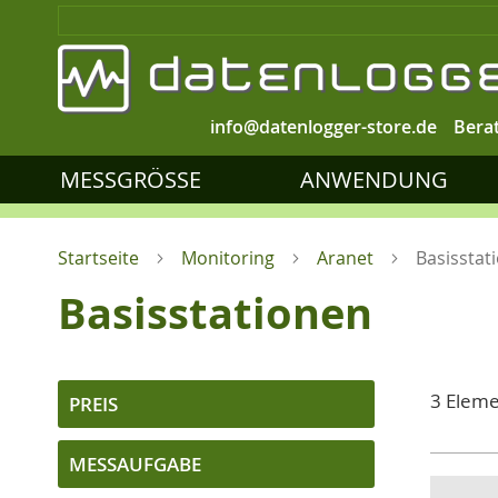
info@datenlogger-store.de
Bera
MESSGRÖSSE
ANWENDUNG
Startseite
Monitoring
Aranet
Basisstat
Basisstationen
3
Eleme
PREIS
MESSAUFGABE