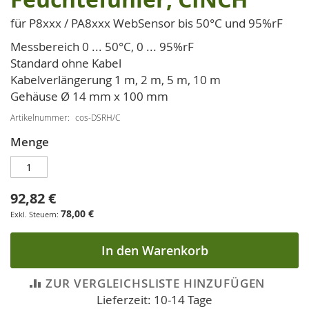
der
Bildgalerie
für P8xxx / PA8xxx WebSensor bis 50°C und 95%rF
springen
Messbereich 0 ... 50°C, 0 ... 95%rF
Standard ohne Kabel
Kabelverlängerung 1 m, 2 m, 5 m, 10 m
Gehäuse Ø 14 mm x 100 mm
Artikelnummer
cos-DSRH/C
Menge
92,82 €
78,00 €
In den Warenkorb
ZUR VERGLEICHSLISTE HINZUFÜGEN
Lieferzeit: 10-14 Tage