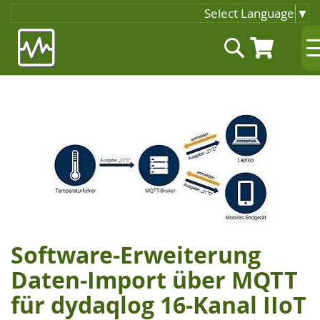
Select Language
▼
Zum
Suche
Inhalt
springen
Zum
Ende
der
Bildgalerie
springen
Software-Erweiterung
Zum
Anfang
Daten-Import über MQTT
der
für dydaqlog 16-Kanal IIoT
Bildgalerie
springen