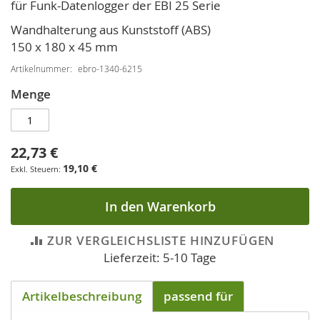
für Funk-Datenlogger der EBI 25 Serie
der
Bildgalerie
Wandhalterung aus Kunststoff (ABS)
springen
150 x 180 x 45 mm
Artikelnummer
ebro-1340-6215
Menge
22,73 €
19,10 €
In den Warenkorb
ZUR VERGLEICHSLISTE HINZUFÜGEN
Lieferzeit: 5-10 Tage
Artikelbeschreibung
passend für