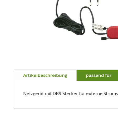
Zum
Anfang
Artikelbeschreibung
passend für
der
Bildgalerie
springen
Netzgerät mit DB9 Stecker für externe Stro