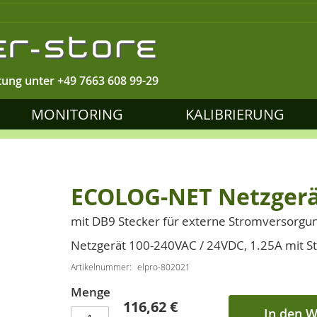
tung unter
+49 7663 608 99-29
MONITORING
KALIBRIERUNG
ECOLOG-NET Netzger
mit DB9 Stecker für externe Stromversorgu
Netzgerät 100-240VAC / 24VDC, 1.25A mit S
Artikelnummer
elpro-802021
Menge
116,62 €
In den 