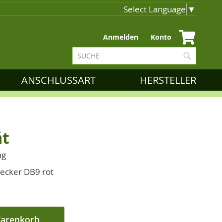
Select Language
▼
Zum
Anmelden
Konto
Inhalt
Suche
springen
Suche
ANSCHLUSSART
HERSTELLER
ät
ng
tecker DB9 rot
Warenkorb