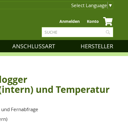
Select Language
▼
Zum
Anmelden
Konto
Inhalt
Suche
springen
Suche
ANSCHLUSSART
HERSTELLER
logger
(intern) und Temperatur
 und Fernabfrage
ern)