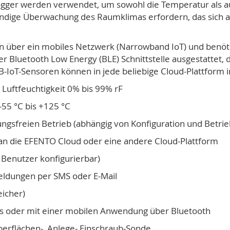
ogger werden verwendet, um sowohl die Temperatur als au
ändige Überwachung des Raumklimas erfordern, das sich 
 über ein mobiles Netzwerk (Narrowband IoT) und benötig
er Bluetooth Low Energy (BLE) Schnittstelle ausgestattet, 
IoT-Sensoren können in jede beliebige Cloud-Plattform i
 Luftfeuchtigkeit 0% bis 99% rF
55 °C bis +125 °C
tungsfreien Betrieb (abhängig von Konfiguration und Betr
an die EFENTO Cloud oder eine andere Cloud-Plattform
 Benutzer konfigurierbar)
ldungen per SMS oder E-Mail
icher)
us oder mit einer mobilen Anwendung über Bluetooth
berflächen-, Anlege- Einschraub-Sonde