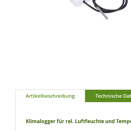
Zum
Anfang
der
Bildgalerie
springen
Artikelbeschreibung
Technische Da
Klimalogger für rel. Luftfeuchte und Temp