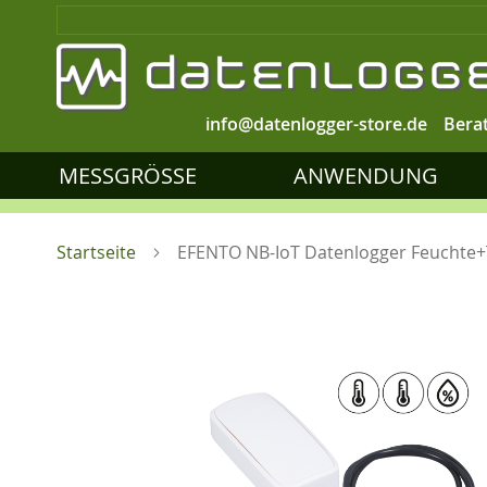
info@datenlogger-store.de
Bera
MESSGRÖSSE
ANWENDUNG
Startseite
EFENTO NB-IoT Datenlogger Feuchte+T
Zum
Ende
der
Bildgalerie
springen