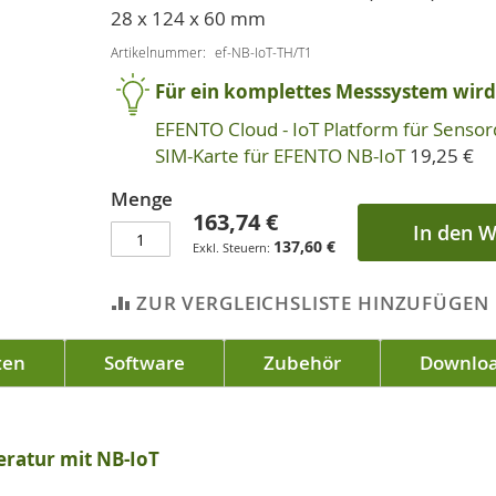
28 x 124 x 60 mm
Artikelnummer
ef-NB-IoT-TH/T1
Für ein komplettes Messsystem wird 
EFENTO Cloud - IoT Platform für Senso
SIM-Karte für EFENTO NB-IoT
19,25 €
Menge
163,74 €
In den 
137,60 €
ZUR VERGLEICHSLISTE HINZUFÜGEN
ten
Software
Zubehör
Downlo
eratur mit NB-IoT